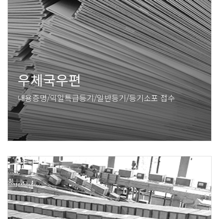
우체국우편
내용증명/익일특급등기/일반등기/등기소포 접수