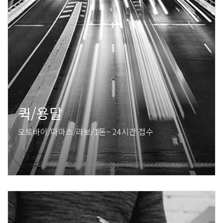
퀵/용달
오토바이/다마스/라보/1톤~ 24시간 접수