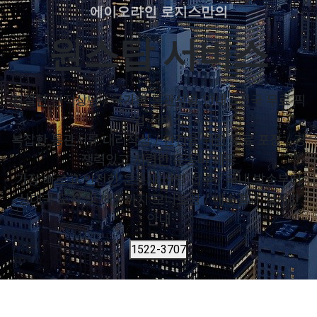
에이오라인 로지스만의
원스탑 서비스
친절한 견적상담 / 국가별 통관상황 안내 / 전국 무료 픽
업 서비스
복잡한 통관서류 대리작성 / 안전을 위한 무료 포장 / 경
쟁력있고 저렴한 운송비 제공
가장 빠르고 안전한 운송사 선별 접수 / 국내 발송부터
상대국 도착 및 배송까지 모니토링 / 배송결과 실시간
안내
1522-3707