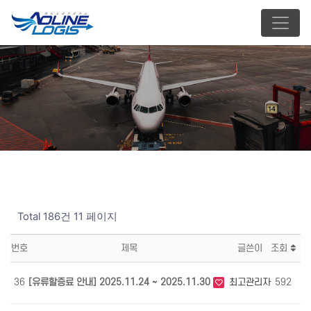
Total 186건
11 페이지
번호
제목
글쓴이
조회
날
36
[유류할증료 안내] 2025.11.24 ~ 2025.11.30
최고관리자
592
11