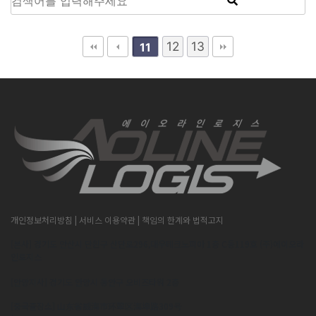
12
13
11
개인정보처리방침
| 서비스 이용약관
| 책임의 한계와 법적고지
[본사] 경기도 안산시 단원구 산단로296,대우테크노피아 1층 C동119호 (주)에이오라
인로지스
[안양지사] 경기도 안양시 동안구 오비즈타워 2층
[중국출장소] 山东省威海市环翠区海埠路309号