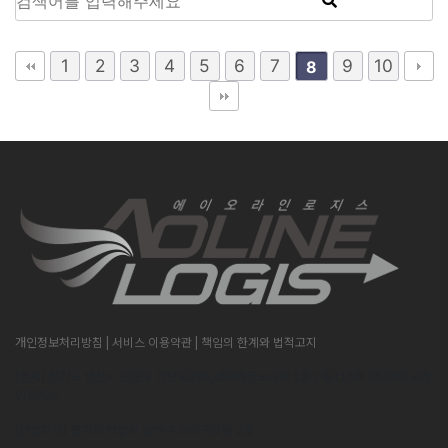
1
2
3
4
5
6
7
9
10
8
개인정보처리방침
| 서비스 이용약관
| 책임의 한계와 법적고지
[본사] 경기도 안산시 단원구 산단로296,대우테크노피아 1층 C동119호 (주)에이오라
인로지스
[안양지사] 경기도 안양시 동안구 오비즈타워 2층