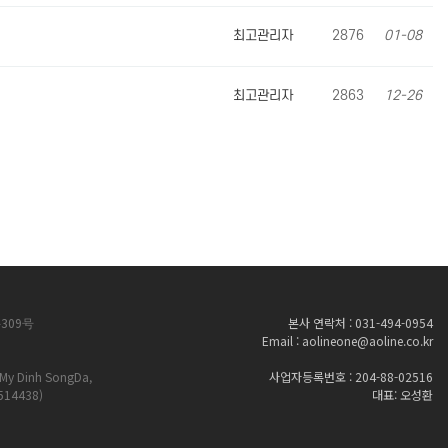
최고관리자
2876
01-08
최고관리자
2863
12-26
309号
본사 연락처 : 031-494-0954
Email : aolineone@aoline.co.kr
My Dinh SongDa,
사업자등록번호 : 204-88-02516
5514438)
대표: 오성환