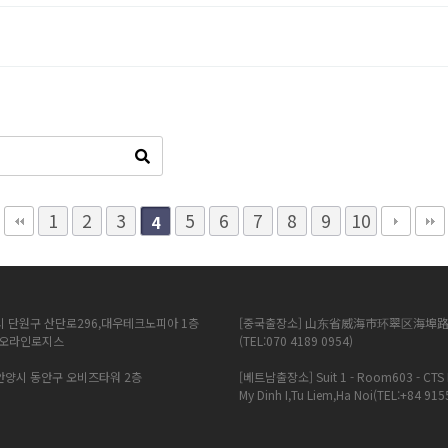
1
2
3
5
6
7
8
9
10
4
시 단원구 산단로296,대우테크노피아 1층
[중국출장소] 山东省威海市环翠区海埠路
에이오라인로지스
(TEL:070 4189 0954)
 안양시 동안구 오비즈타워 2층
[베트남출장소] Suit 1 - Room603 - CTS 
My Dinh I,Tu Liem,Ha Noi(TEL:+84 91