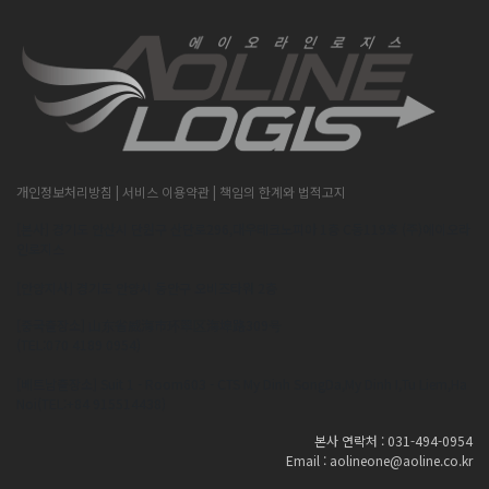
개인정보처리방침
| 서비스 이용약관
| 책임의 한계와 법적고지
[본사] 경기도 안산시 단원구 산단로296,대우테크노피아 1층 C동119호 (주)에이오라
인로지스
[안양지사] 경기도 안양시 동안구 오비즈타워 2층
[중국출장소] 山东省威海市环翠区海埠路309号
(TEL:070 4189 0954)
[베트남출장소] Suit 1 - Room603 - CTS My Dinh SongDa,My Dinh I,Tu Liem,Ha
Noi(TEL:+84 915514438)
본사 연락처 : 031-494-0954
Email : aolineone@aoline.co.kr