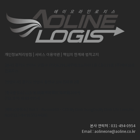
개인정보처리방침
| 서비스 이용약관
| 책임의 한계와 법적고지
[본사] 경기도 안산시 단원구 산단로296,대우테크노피아 1층 C동119호 (주)에이오라
인로지스
[안양지사] 경기도 안양시 동안구 오비즈타워 2층
[중국출장소] 山东省威海市环翠区海埠路309号
(TEL:070 4189 0954)
[베트남출장소] Suit 1 - Room603 - CTS My Dinh SongDa,My Dinh I,Tu Liem,Ha
Noi(TEL:+84 915514438)
본사 연락처 : 031-494-0954
Email : aolineone@aoline.co.kr