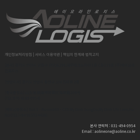
개인정보처리방침
| 서비스 이용약관
| 책임의 한계와 법적고지
[본사] 경기도 안산시 단원구 산단로296,대우테크노피아 1층 C동119호 (주)에이오라
인로지스
[안양지사] 경기도 안양시 동안구 오비즈타워 2층
[중국출장소] 山东省威海市环翠区海埠路309号
(TEL:070 4189 0954)
[베트남출장소] Suit 1 - Room603 - CTS My Dinh SongDa,My Dinh I,Tu Liem,Ha
Noi(TEL:+84 915514438)
본사 연락처 : 031-494-0954
Email : aolineone@aoline.co.kr