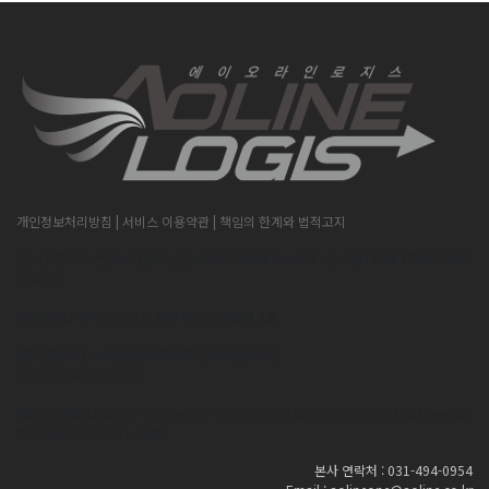
개인정보처리방침
| 서비스 이용약관
| 책임의 한계와 법적고지
[본사] 경기도 안산시 단원구 산단로296,대우테크노피아 1층 C동119호 (주)에이오라
인로지스
[안양지사] 경기도 안양시 동안구 오비즈타워 2층
[중국출장소] 山东省威海市环翠区海埠路309号
(TEL:070 4189 0954)
[베트남출장소] Suit 1 - Room603 - CTS My Dinh SongDa,My Dinh I,Tu Liem,Ha
Noi(TEL:+84 915514438)
본사 연락처 : 031-494-0954