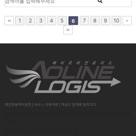
1
2
3
4
5
7
8
9
10
6
개인정보처리방침
| 서비스 이용약관
| 책임의 한계와 법적고지
[본사] 경기도 안산시 단원구 산단로296,대우테크노피아 1층 C동119호 (주)에이오라
인로지스
[안양지사] 경기도 안양시 동안구 오비즈타워 2층