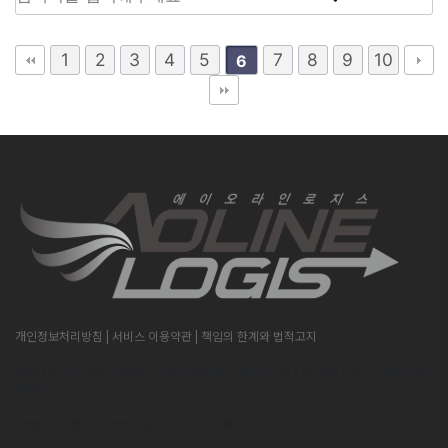
1
2
3
4
5
7
8
9
10
6
개인정보처리방침
| 서비스 이용약관
| 책임의 한계와 법적고지
[본사] 경기도 안산시 단원구 산단로296,대우테크노피아 1층 C동119호 (주)에이오라
인로지스
[안양지사] 경기도 안양시 동안구 오비즈타워 2층