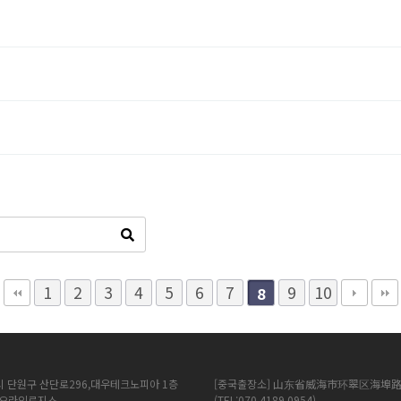
1
2
3
4
5
6
7
9
10
8
시 단원구 산단로296,대우테크노피아 1층
[중국출장소] 山东省威海市环翠区海埠路
에이오라인로지스
(TEL:070 4189 0954)