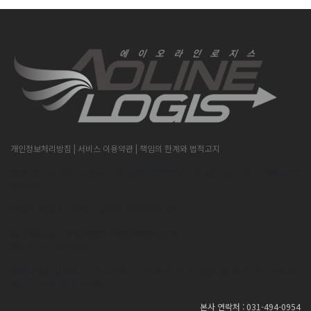
개인정보처리방침
| 서비스 이용약관
| 책임의 한계와 법적고지
[본사] 경기도 안산시 단원구 산단로296,대우테크노피아 1층 C동119호 (주)에이오라
인로지스
[안양지사] 경기도 안양시 동안구 오비즈타워 2층
[중국출장소] 山东省威海市环翠区海埠路309号
(TEL:070 4189 0954)
[베트남출장소] Suit 1 - Room603 - CTS My Dinh SongDa,My Dinh I,Tu Liem,Ha
Noi(TEL:+84 915514438)
본사 연락처 : 031-494-0954