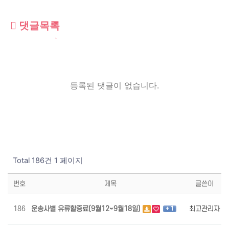
댓글목록
등록된 댓글이 없습니다.
Total 186건
1 페이지
번호
제목
글쓴이
조
186
운송사별 유류할증료(9월12~9월18일)
최고관리자
4
+ 1