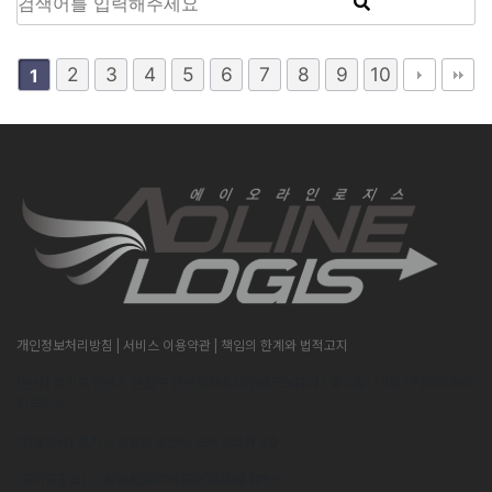
2
3
4
5
6
7
8
9
10
1
개인정보처리방침
| 서비스 이용약관
| 책임의 한계와 법적고지
[본사] 경기도 안산시 단원구 산단로296,대우테크노피아 1층 C동119호 (주)에이오라
인로지스
[안양지사] 경기도 안양시 동안구 오비즈타워 2층
[중국출장소] 山东省威海市环翠区海埠路309号