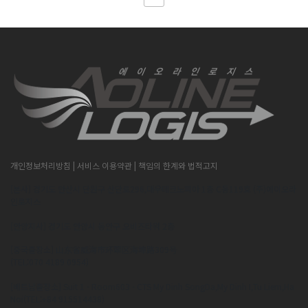
개인정보처리방침
| 서비스 이용약관
| 책임의 한계와 법적고지
[본사] 경기도 안산시 단원구 산단로296,대우테크노피아 1층 C동119호 (주)에이오라
인로지스
[안양지사] 경기도 안양시 동안구 오비즈타워 2층
[중국출장소] 山东省威海市环翠区海埠路309号
(TEL:070 4189 0954)
[베트남출장소] Suit 1 - Room603 - CTS My Dinh SongDa,My Dinh I,Tu Liem,Ha
Noi(TEL:+84 915514438)