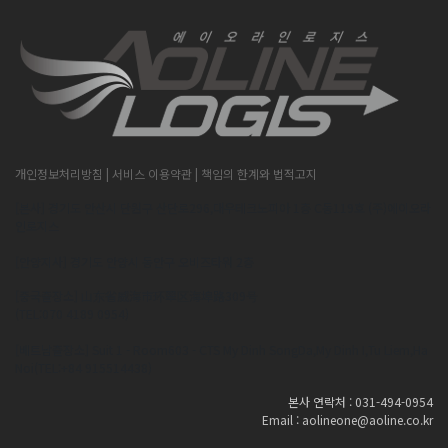
개인정보처리방침
| 서비스 이용약관
| 책임의 한계와 법적고지
[본사] 경기도 안산시 단원구 산단로296,대우테크노피아 1층 C동119호 (주)에이오라
인로지스
[안양지사] 경기도 안양시 동안구 오비즈타워 2층
[중국출장소] 山东省威海市环翠区海埠路309号
(TEL:070 4189 0954)
[베트남출장소] Suit 1 - Room603 - CTS My Dinh SongDa,My Dinh I,Tu Liem,Ha
Noi(TEL:+84 915514438)
본사 연락처 : 031-494-0954
Email : aolineone@aoline.co.kr