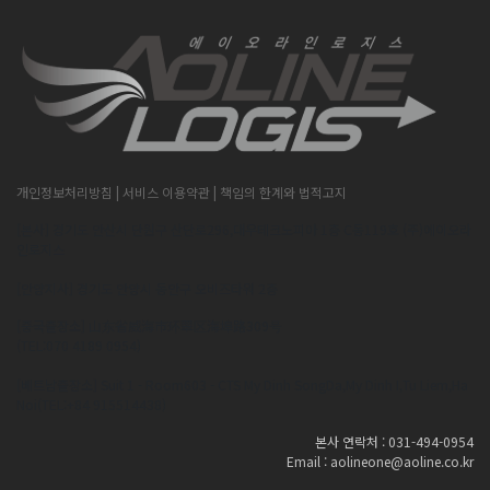
개인정보처리방침
| 서비스 이용약관
| 책임의 한계와 법적고지
[본사] 경기도 안산시 단원구 산단로296,대우테크노피아 1층 C동119호 (주)에이오라
인로지스
[안양지사] 경기도 안양시 동안구 오비즈타워 2층
[중국출장소] 山东省威海市环翠区海埠路309号
(TEL:070 4189 0954)
[베트남출장소] Suit 1 - Room603 - CTS My Dinh SongDa,My Dinh I,Tu Liem,Ha
Noi(TEL:+84 915514438)
본사 연락처 : 031-494-0954
Email : aolineone@aoline.co.kr